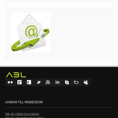
LÄNKAR TILL WEBBSIDOR
När du måste ha bygglov
När du inte behöver bygglov