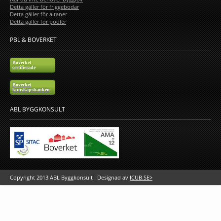
Detta gäller för friggebodar
Detta gäller för altaner
Detta gäller för pooler
PBL & BOVERKET
Boverket
certifierade
Boverket
kunskapsbanken
ABL BYGGKONSULT
Copyright 2013 ABL Byggkonsult . Designad av
ICUB.SE>