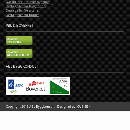
När du inte behöver bygglov
Detta gäller för friggebodar
Detta gäller för altaner
Detta gäller för pooler
PBL & BOVERKET
Boverket
certifierade
Boverket
kunskapsbanken
ABL BYGGKONSULT
Copyright 2013 ABL Byggkonsult . Designad av
ICUB.SE>