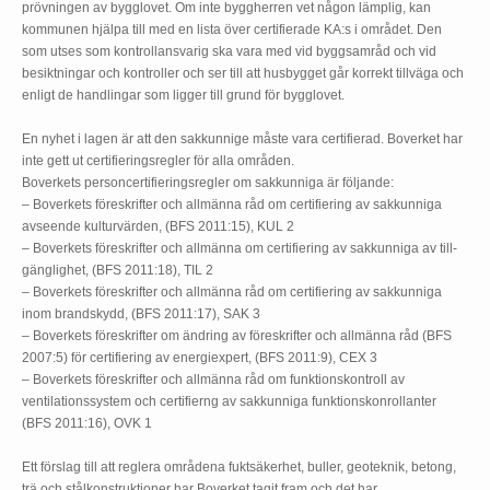
prövningen av bygglovet. Om inte byggherren vet någon lämplig, kan
kommunen hjälpa till med en lista över certifierade KA:s i området. Den
som utses som kontrollansvarig ska vara med vid byggsamråd och vid
besiktningar och kontroller och ser till att husbygget går korrekt tillväga och
enligt de handlingar som ligger till grund för bygglovet.
En nyhet i lagen är att den sakkunnige måste vara certifierad. Boverket har
inte gett ut certifieringsregler för alla områden.
Boverkets personcertifieringsregler om sakkunniga är följande:
– Boverkets föreskrifter och allmänna råd om certifiering av sakkunniga
avseende kulturvärden, (BFS 2011:15), KUL 2
– Boverkets föreskrifter och allmänna om certifiering av sakkunniga av till-
gänglighet, (BFS 2011:18), TIL 2
– Boverkets föreskrifter och allmänna råd om certifiering av sakkunniga
inom brandskydd, (BFS 2011:17), SAK 3
– Boverkets föreskrifter om ändring av föreskrifter och allmänna råd (BFS
2007:5) för certifiering av energiexpert, (BFS 2011:9), CEX 3
– Boverkets föreskrifter och allmänna råd om funktionskontroll av
ventilationssystem och certifierng av sakkunniga funktionskonrollanter
(BFS 2011:16), OVK 1
Ett förslag till att reglera områdena fuktsäkerhet, buller, geoteknik, betong,
trä och stålkonstruktioner har Boverket tagit fram och det har